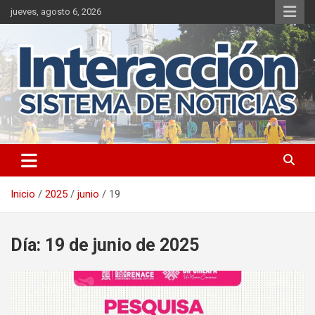
Saltar
jueves, agosto 6, 2026
al
contenido
Inicio
2025
junio
19
Día:
19 de junio de 2025