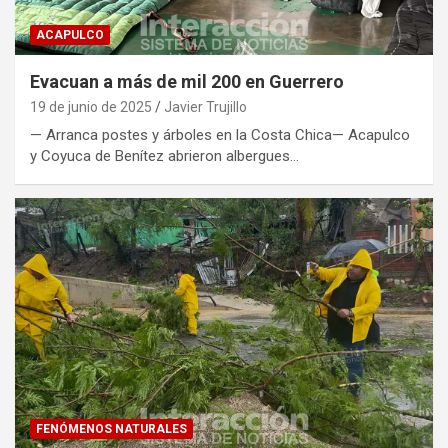
ACAPULCO
Evacuan a más de mil 200 en Guerrero
19 de junio de 2025
Javier Trujillo
— Arranca postes y árboles en la Costa Chica— Acapulco
y Coyuca de Benítez abrieron albergues…
FENÓMENOS NATURALES