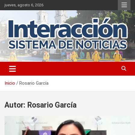
Saltar
jueves, agosto 6, 2026
al
contenido
Inicio
Rosario García
Autor:
Rosario García