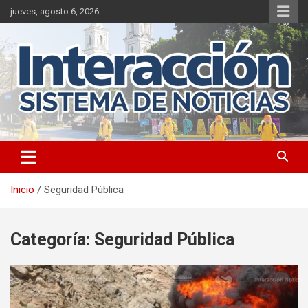
Saltar
jueves, agosto 6, 2026
al
contenido
Inicio
Seguridad Pública
Categoría:
Seguridad Pública