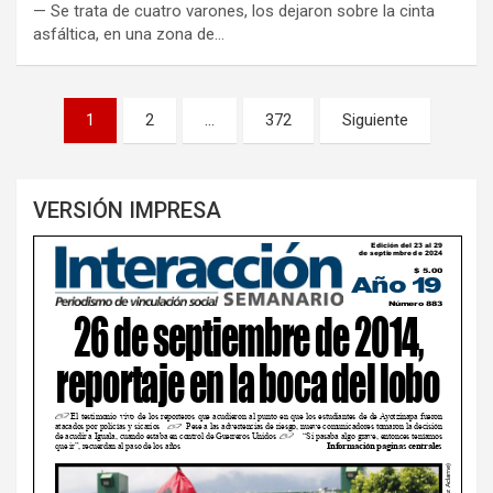
— Se trata de cuatro varones, los dejaron sobre la cinta
asfáltica, en una zona de…
Paginación
1
2
…
372
Siguiente
de
entradas
VERSIÓN IMPRESA