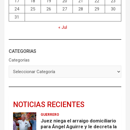
17
18
19
20
21
22
23
24
25
26
27
28
29
30
31
« Jul
CATEGORIAS
Categorías
NOTICIAS RECIENTES
GUERRERO
Juez niega el arraigo domiciliario
para Ángel Aguirre y le decreta la