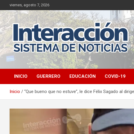
Saltar
viernes, agosto 7, 2026
al
contenido
INICIO
GUERRERO
EDUCACIÓN
COVID-19
Inicio
“Que bueno que no estuve”, le dice Félix Sagado al dirig