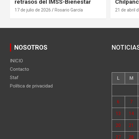
retrasos del IMSS-Bienestar
Chilpanc
17 de julio de 2026
Rosario García
21 de abril 
NOSOTROS
NOTICIA
INICIO
Contacto
Staf
L
M
Política de privacidad
6
7
13
14
20
21
27
28