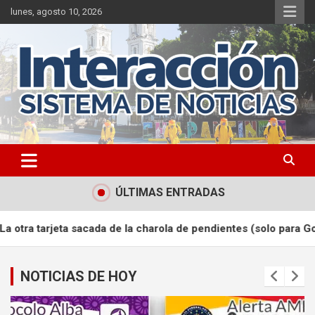
Saltar
lunes, agosto 10, 2026
al
contenido
ÚLTIMAS ENTRADAS
e la charola de pendientes (solo para Gomarianos).
Persecuci
NOTICIAS DE HOY