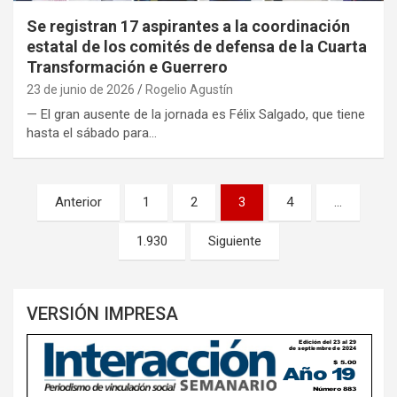
Se registran 17 aspirantes a la coordinación
estatal de los comités de defensa de la Cuarta
Transformación e Guerrero
23 de junio de 2026
Rogelio Agustín
— El gran ausente de la jornada es Félix Salgado, que tiene
hasta el sábado para…
Paginación
Anterior
1
2
3
4
…
de
1.930
Siguiente
entradas
VERSIÓN IMPRESA