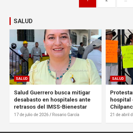
de
entradas
SALUD
SALUD
SALUD
Salud Guerrero busca mitigar
Protesta
desabasto en hospitales ante
hospital
retrasos del IMSS-Bienestar
Chilpanc
17 de julio de 2026
Rosario García
21 de abril 