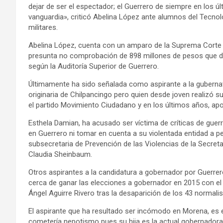
dejar de ser el espectador; el Guerrero de siempre en los ú
vanguardia», criticó Abelina López ante alumnos del Tecno
militares.
Abelina López, cuenta con un amparo de la Suprema Corte d
presunta no comprobación de 898 millones de pesos que de
según la Auditoría Superior de Guerrero.
Últimamente ha sido señalada como aspirante a la gubernat
originaria de Chilpancingo pero quien desde joven realizó s
el partido Movimiento Ciudadano y en los últimos años, ap
Esthela Damian, ha acusado ser víctima de críticas de guerr
en Guerrero ni tomar en cuenta a su violentada entidad a p
subsecretaria de Prevención de las Violencias de la Secret
Claudia Sheinbaum.
Otros aspirantes a la candidatura a gobernador por Guerrer
cerca de ganar las elecciones a gobernador en 2015 con el
Ángel Aguirre Rivero tras la desaparición de los 43 normal
El aspirante que ha resultado ser incómodo en Morena, es e
cometería nepotismo pues su hija es la actual gobernadora,