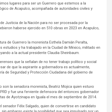
ltimos lugares para ser un Guerrero que estemos a la
lógico de Acapulco, acompañada de autoridades civiles y
e Justicia de la Nación para no ser procesada por la
bieron haberse ejercido en 510 obras en 2023 en Acapulco,
ura de Guerrero la morenista Esthela Damián Peralta,
us estudios y ha trabajado en la Ciudad de México, militado en
oyando a la actual presidente Claudia Sheinbaum.
erenses que la señalan de no tener trabajo político y social
esar de que la aspirante a gobernadora es actualmente,
aría de Seguridad y Protección Ciudadana del gobierno de
o son la senadora morenista, Beatriz Mojica quien estuvo
 PRD y fue una ferviente defensora del entonces gobernador
istas de Ayotzinapa en Iguala el mes de septiembre de 2014.
l senador Félix Salgado, quien de convertirse en candidato
 sin embargo existe la posibilidad que sea impulsado por un