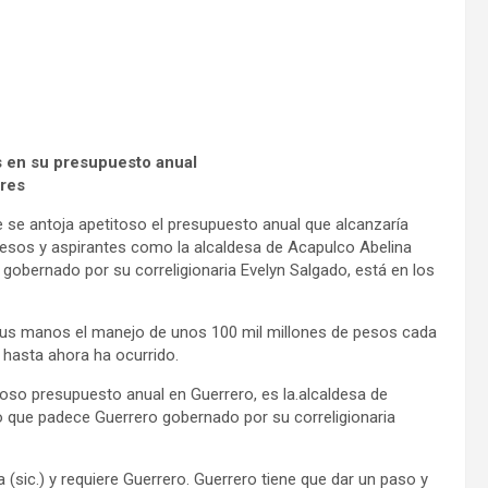
s en su presupuesto anual
ares
e se antoja apetitoso el presupuesto anual que alcanzaría
pesos y aspirantes como la alcaldesa de Acapulco Abelina
 gobernado por su correligionaria Evelyn Salgado, está en los
n sus manos el manejo de unos 100 mil millones de pesos cada
hasta ahora ha ocurrido.
so presupuesto anual en Guerrero, es la.alcaldesa de
so que padece Guerrero gobernado por su correligionaria
(sic.) y requiere Guerrero. Guerrero tiene que dar un paso y