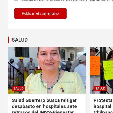
SALUD
SALUD
SALUD
Salud Guerrero busca mitigar
Protesta
desabasto en hospitales ante
hospital
retrasos del IMSS-Bienestar
Chilpanc