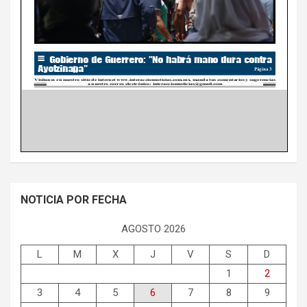
NOTICIA POR FECHA
AGOSTO 2026
L
M
X
J
V
S
D
1
2
3
4
5
6
7
8
9