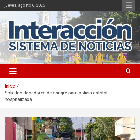
Saltar
jueves, agosto 6, 2026
al
contenido
Inicio
Solicitan donadores de sangre para policía estatal
hospitalizada