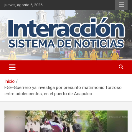
Saltar
jueves, agosto 6, 2026
al
contenido
Inicio
FGE-Guerrero ya investiga por presunto matrimonio forzoso
entre adolescentes, en el puerto de Acapulco