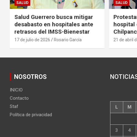
SALUD
SALUD
Salud Guerrero busca mitigar
Protesta
desabasto en hospitales ante
hospital
retrasos del IMSS-Bienestar
Chilpanc
17 de julio de 2026
Rosario García
21 de abril 
NOSOTROS
NOTICIA
INICIO
Contacto
Staf
L
M
Política de privacidad
3
4