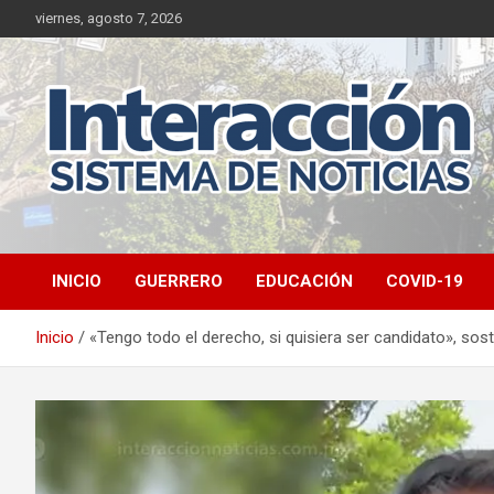
Saltar
viernes, agosto 7, 2026
al
contenido
INICIO
GUERRERO
EDUCACIÓN
COVID-19
Inicio
«Tengo todo el derecho, si quisiera ser candidato», so