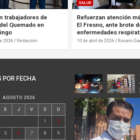
SALUD
n trabajadores de
Refuerzan atención m
 del Quemado en
El Fresno, ante brote d
ingo
enfermedades respirat
de 2026
Redacción
10 de abril de 2026
Rosario Ga
S POR FECHA
AGOSTO 2026
X
J
V
S
D
1
2
5
6
7
8
9