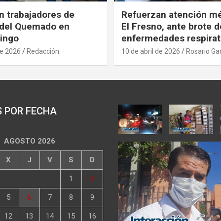
n trabajadores de
Refuerzan atención m
 del Quemado en
El Fresno, ante brote d
ingo
enfermedades respirat
de 2026
Redacción
10 de abril de 2026
Rosario Ga
S POR FECHA
AGOSTO 2026
X
J
V
S
D
1
2
5
6
7
8
9
12
13
14
15
16