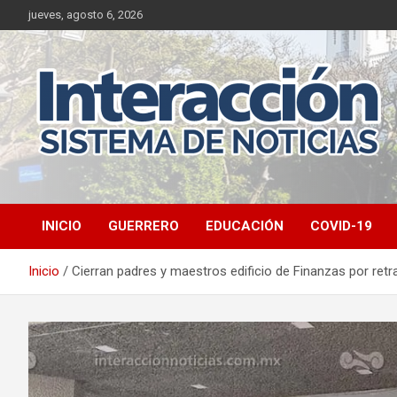
Saltar
jueves, agosto 6, 2026
al
contenido
INICIO
GUERRERO
EDUCACIÓN
COVID-19
Inicio
Cierran padres y maestros edificio de Finanzas por ret