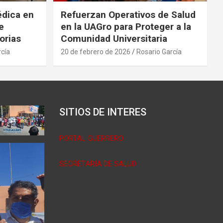
édica en
Refuerzan Operativos de Salud
e
en la UAGro para Proteger a la
orias
Comunidad Universitaria
rcía
20 de febrero de 2026
Rosario García
SITIOS DE INTERES
PORTAL GUERRERO
SECRETARÍA DE SALUD