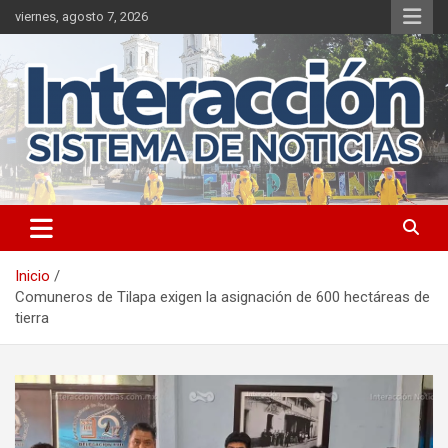
Saltar
viernes, agosto 7, 2026
al
contenido
Inicio
Comuneros de Tilapa exigen la asignación de 600 hectáreas de
tierra