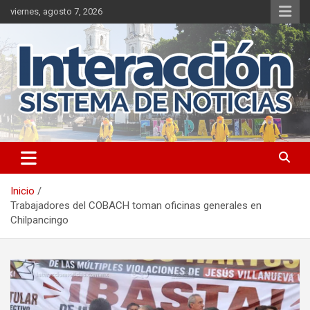
Saltar
viernes, agosto 7, 2026
al
contenido
Inicio
Trabajadores del COBACH toman oficinas generales en
Chilpancingo