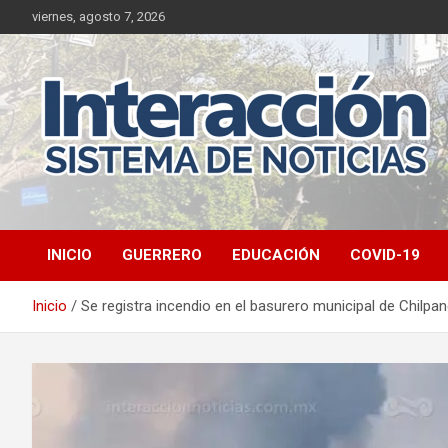
Saltar
viernes, agosto 7, 2026
al
contenido
INICIO
GUERRERO
EDUCACIÓN
COVID-19
Inicio
Se registra incendio en el basurero municipal de Chilpa