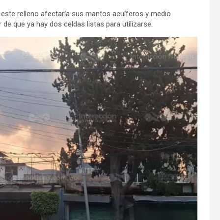
 este relleno afectaría sus mantos acuíferos y medio
e que ya hay dos celdas listas para utilizarse.