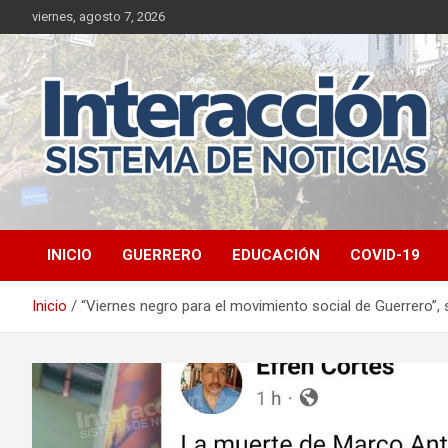
Saltar
viernes, agosto 7, 2026
al
contenido
INICIO
GUERRERO
EDUCACIÓN
COVID-19
Inicio
“Viernes negro para el movimiento social de Guerrero”, 