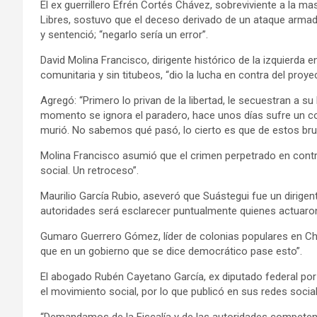
El ex guerrillero Efrén Cortés Chávez, sobreviviente a la mas
Libres, sostuvo que el deceso derivado de un ataque armado
y sentenció; “negarlo sería un error”.
David Molina Francisco, dirigente histórico de la izquierda
comunitaria y sin titubeos, “dio la lucha en contra del proyec
Agregó: “Primero lo privan de la libertad, le secuestran a 
momento se ignora el paradero, hace unos días sufre un co
murió. No sabemos qué pasó, lo cierto es que de estos bru
Molina Francisco asumió que el crimen perpetrado en contra
social. Un retroceso”.
Maurilio García Rubio, aseveró que Suástegui fue un dirigente
autoridades será esclarecer puntualmente quienes actuaron e
Gumaro Guerrero Gómez, líder de colonias populares en Chil
que en un gobierno que se dice democrático pase esto”.
El abogado Rubén Cayetano García, ex diputado federal por e
el movimiento social, por lo que publicó en sus redes socia
“Demandamos de la Fiscalía y de las autoridades competente