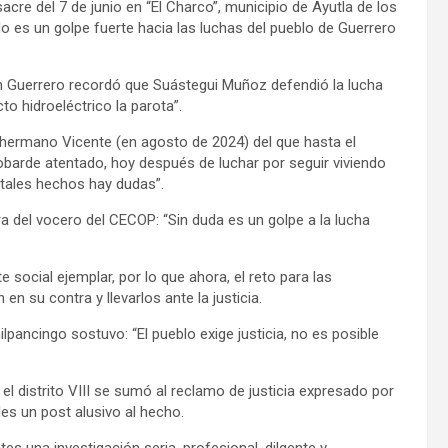
acre del 7 de junio en “El Charco”, municipio de Ayutla de los
 es un golpe fuerte hacia las luchas del pueblo de Guerrero
 en Guerrero recordó que Suástegui Muñoz defendió la lucha
to hidroeléctrico la parota”.
su hermano Vicente (en agosto de 2024) del que hasta el
barde atentado, hoy después de luchar por seguir viviendo
tales hechos hay dudas”.
 del vocero del CECOP: “Sin duda es un golpe a la lucha
 social ejemplar, por lo que ahora, el reto para las
n su contra y llevarlos ante la justicia.
pancingo sostuvo: “El pueblo exige justicia, no es posible
l distrito VIII se sumó al reclamo de justicia expresado por
les un post alusivo al hecho.
s una investigación seria, profesional, dilgente y