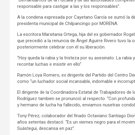
responsable para castigar a las y los responsables”.
A la condena expresada por Cayetano García se sumó la dir
presidenta municipal de Chilpancingo por MORENA.
La escritora Marxitania Ortega, hija del ex gobernador Roge
que precedió a la renuncia de Ángel Aguirre Rivero tuvo la o
posteriormente celebrar con él su liberación.
“Hoy queda la rabia y la tristeza por su asesinato. La rabi
recontar luchas e insistir en ello”.
Ramón Loya Romero, ex dirigente del Partido del Centro De
como “un luchador social incansable, indomable e incorrupti
El dirigente de la Coordinadora Estatal de Trabajadores d
Rodríguez tambien se pronunció al respecto: “Con profunda
y hermano de lucha ha fallecido, enviamos nusetras condole
Tony Pérez, colaborador del finado Octaviano Santiago Dionis
años setentas destacó: “Es un viernes negro para el movi
Suástegui, descansa en paz”.