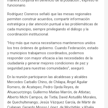
manera conjunta en beneficio de la población”, expresó el
funcionario.
Rodríguez Cisneros señaló que las mesas regionales
permiten construir acuerdos, compartir información
estratégica y dar atención puntual a las problemáticas de
cada municipio, siempre privilegiando el diálogo y la
coordinación institucional.
“Hoy más que nunca necesitamos mantenernos unidos
los tres órdenes de gobierno. Cuando Federación, estado
y municipios trabajamos coordinados, podemos
responder con mayor eficacia a las necesidades de la
ciudadanía y generar mejores condiciones de paz y
seguridad para nuestras comunidades”, aseguró.
En la reunión participaron las alcaldesas y alcaldes
Mercedes Carballo Chino, de Chilapa; Ángel Aguilar
Romero, de Acatepec; Pedro Ojeda Reyes, de
Ahuacuotzingo; Guillermo Matías Marrón, de Atlixtac;
Alberto Michi Campos, de Tixtla; David Astudillo Morales,
de Quechultenango; Jesús Vázquez García, de Mártir de
Cuilapan; Gerardo Mosso López, de Mochitlán; y Khalia