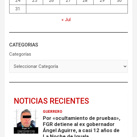
24
25
26
27
28
29
30
31
« Jul
CATEGORIAS
Categorías
NOTICIAS RECIENTES
GUERRERO
Por «ocultamiento de pruebas»,
FGR detiene al ex gobernador
Ángel Aguirre, a casi 12 años de
La Noche de Iguala