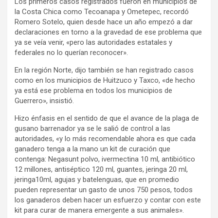
Los primeros casos registrados fueron en municipios de
la Costa Chica como Tecoanapa y Ometepec, recordó
Romero Sotelo, quien desde hace un año empezó a dar
declaraciones en torno a la gravedad de ese problema que
ya se veía venir, «pero las autoridades estatales y
federales no lo querían reconocer».
En la región Norte, dijo también se han registrado casos
como en los municipios de Huitzuco y Taxco, «de hecho
ya está ese problema en todos los municipios de
Guerrero», insistió.
Hizo énfasis en el sentido de que el avance de la plaga de
gusano barrenador ya se le salió de control a las
autoridades, «y lo más recomendable ahora es que cada
ganadero tenga a la mano un kit de curación que
contenga: Negasunt polvo, ivermectina 10 ml, antibiótico
12 millones, antiséptico 120 ml, guantes, jeringa 20 ml,
jeringa10ml, agujas y batelenguas, que en promedio
pueden representar un gasto de unos 750 pesos, todos
los ganaderos deben hacer un esfuerzo y contar con este
kit para curar de manera emergente a sus animales».