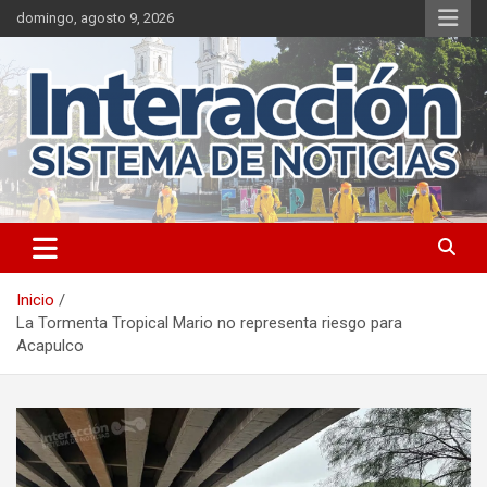
Saltar
domingo, agosto 9, 2026
al
contenido
Inicio
La Tormenta Tropical Mario no representa riesgo para
Acapulco