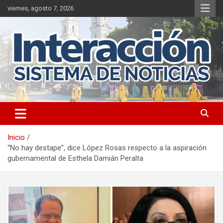
Saltar
viernes, agosto 7, 2026
al
contenido
Inicio
“No hay destape”, dice López Rosas respecto a la aspiración
gubernamental de Esthela Damián Peralta