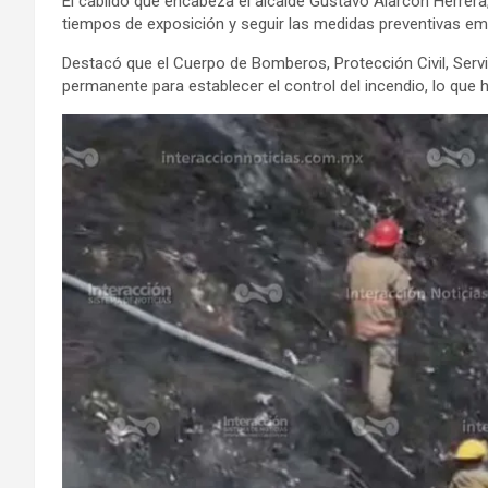
El cabildo que encabeza el alcalde Gustavo Alarcón Herrera, d
tiempos de exposición y seguir las medidas preventivas emi
Destacó que el Cuerpo de Bomberos, Protección Civil, Serv
permanente para establecer el control del incendio, lo qu