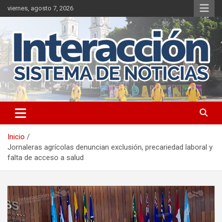
Saltar
viernes, agosto 7, 2026
al
contenido
Inicio
Jornaleras agrícolas denuncian exclusión, precariedad laboral y
falta de acceso a salud