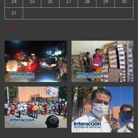
24
25
26
27
28
29
30
31
« Jul