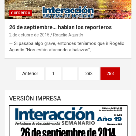
GUERRERO
26 de septiembre… hablan los reporteros
2 de octubre de 2015
Rogelio Agustín
— Si pasaba algo grave, entonces teníamos que ir Rogelio
Agustín “Nos están atacando a balazos”,…
Paginación
Anterior
1
…
282
283
de
entradas
VERSIÓN IMPRESA