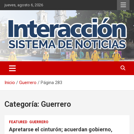
Saltar
jueves, agosto 6, 2026
al
contenido
Inicio
Guerrero
Página 283
Categoría:
Guerrero
FEATURED
GUERRERO
Apretarse el cinturón; acuerdan gobierno,