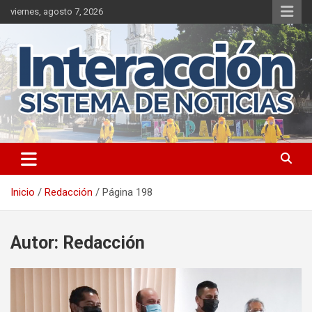
Saltar
viernes, agosto 7, 2026
al
contenido
Inicio
Redacción
Página 198
Autor:
Redacción