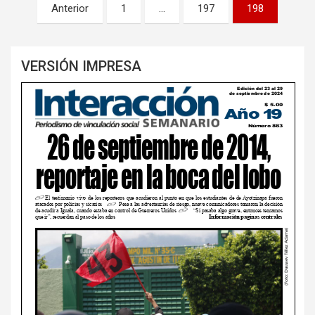
Paginación
Anterior
1
…
197
198
de
entradas
VERSIÓN IMPRESA